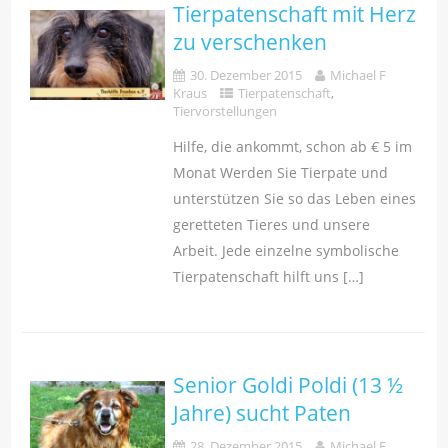
Tierpatenschaft mit Herz
zu verschenken
30. Dezember 2015
Michael F
Kraus
Tierpatenschaft
,
Tiervorstellungen
Hilfe, die ankommt, schon ab € 5 im
Monat Werden Sie Tierpate und
unterstützen Sie so das Leben eines
geretteten Tieres und unsere
Arbeit. Jede einzelne symbolische
Tierpatenschaft hilft uns […]
Senior Goldi Poldi (13 ½
Jahre) sucht Paten
28. Dezember 2015
Michael F